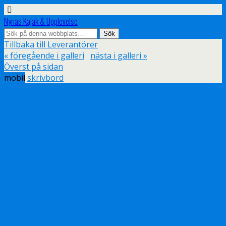
Nynäs Kajak & Upplevelse
Tillbaka till Leverantörer
« föregående i galleri
nästa i galleri »
Överst på sidan
mobil
skrivbord